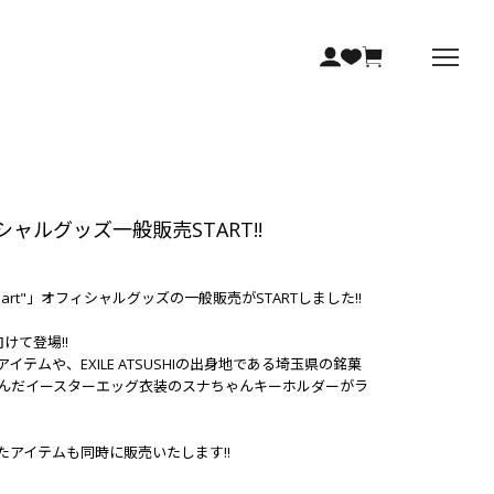
"」オフィシャルグッズ一般販売START!!
Heart to Heart"」オフィシャルグッズの一般販売がSTARTしました!!
て登場!!
や、EXILE ATSUSHIの出身地である埼玉県の銘菓
んだイースターエッグ衣装のスナちゃんキーホルダーがラ
定だったアイテムも同時に販売いたします!!