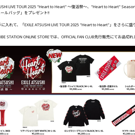
TSUSHI LIVE TOUR 2025 "Heart to Heart" ～復活祭～、"Heart to Hear
 ビニールバッグ」をプレゼント!!
れて、「EXILE ATSUSHI LIVE TOUR 2025 "Heart to Heart"」をさら
 TRIBE STATION ONLINE STOREでは、OFFICIAL FAN CLUB先行販