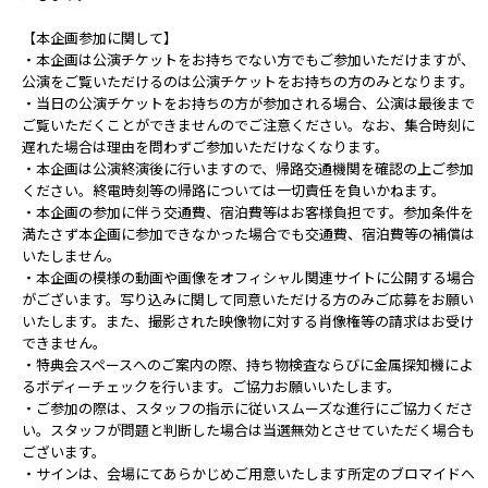
【本企画参加に関して】
・本企画は公演チケットをお持ちでない方でもご参加いただけますが、
公演をご覧いただけるのは公演チケットをお持ちの方のみとなります。
・当日の公演チケットをお持ちの方が参加される場合、公演は最後まで
ご覧いただくことができませんのでご注意ください。なお、集合時刻に
遅れた場合は理由を問わずご参加いただけなくなります。
・本企画は公演終演後に行いますので、帰路交通機関を確認の上ご参加
ください。終電時刻等の帰路については一切責任を負いかねます。
・本企画の参加に伴う交通費、宿泊費等はお客様負担です。参加条件を
満たさず本企画に参加できなかった場合でも交通費、宿泊費等の補償は
いたしません。
・本企画の模様の動画や画像をオフィシャル関連サイトに公開する場合
がございます。写り込みに関して同意いただける方のみご応募をお願い
いたします。また、撮影された映像物に対する肖像権等の請求はお受け
できません。
・特典会スペースへのご案内の際、持ち物検査ならびに金属探知機によ
るボディーチェックを行います。ご協力お願いいたします。
・ご参加の際は、スタッフの指示に従いスムーズな進行にご協力くださ
い。スタッフが問題と判断した場合は当選無効とさせていただく場合も
ございます。
・サインは、会場にてあらかじめご用意いたします所定のブロマイドへ