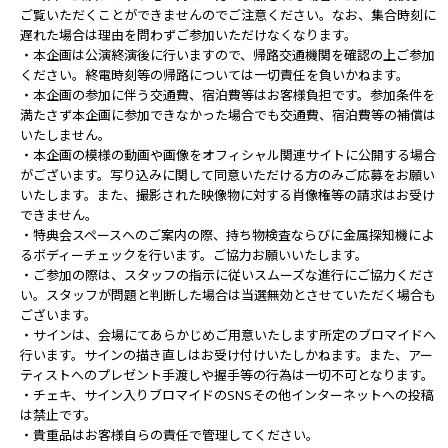
ご覧いただくことができませんのでご注意ください。なお、集合時刻に
遅れた場合は理由を問わずご参加いただけなくなります。
・本企画は公演終演後に行いますので、帰路交通機関を確認の上ご参加
ください。終電時刻等の帰路については一切責任を負いかねます。
・本企画の参加に伴う交通費、宿泊費等はお客様負担です。参加条件を
満たさず本企画に参加できなかった場合でも交通費、宿泊費等の補償は
いたしません。
・本企画の模様の動画や画像をオフィシャル関連サイトに公開する場合
がございます。写り込みに関して同意いただける方のみご応募をお願い
いたします。また、撮影された映像物に対する肖像権等の請求はお受け
できません。
・特典会スペースへのご案内の際、持ち物検査ならびに金属探知機によ
るボディーチェックを行います。ご協力お願いいたします。
・ご参加の際は、スタッフの指示に従いスムーズな進行にご協力くださ
い。スタッフが問題と判断した場合は当選無効とさせていただく場合も
ございます。
・サインは、会場にてあらかじめご用意いたします所定のブロマイドへ
行います。サインの描き直しはお受け付けいたしかねます。また、アー
ティストへのプレゼント手渡しや握手等の行為は一切不可となります。
・チェキ、サイン入りブロマイドのSNSその他インターネットへの投稿
は禁止です。
・貴重品はお客様自らの責任で管理してください｡