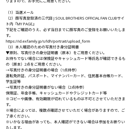
りますので、お手元にご用意ください。
（1）当選メール
（2）顔写真登録済の三代目 J SOUL BROTHERS OFFICIAL FAN CLUBサイ
ト内『MY PAGE』
下記をご確認のうえ、必ず当日までに顔写真のご登録をお願いいたしま
す。
https://id.exfamily.jp/s/ldh/portrait/upload_form
（3）本人確認のための写真付き身分証明書
▼原則、写真付きの身分証明書（原本）をご用意ください。
お持ちでない場合には保険証やキャッシュカード等⽒名が確認できるも
の（原本）2点をご用意ください。
→写真付きの身分証明書の場合（1点持参）
運転免許証、パスポート、マイナンバーカード、住民基本台帳カード、
学生証等
→写真付きの身分証明書がない場合（2点持参）
保険証、年金手帳、キャッシュカードやクレジットカード等
※コピーや画像、有効期限が切れているものは不可とさせていただきま
す。
※場合によっては、複数点確認させていただく場合がありますので、ご
了承ください。
※いかなる理由があっても、本人確認ができない場合は参加をお断りい
たします。