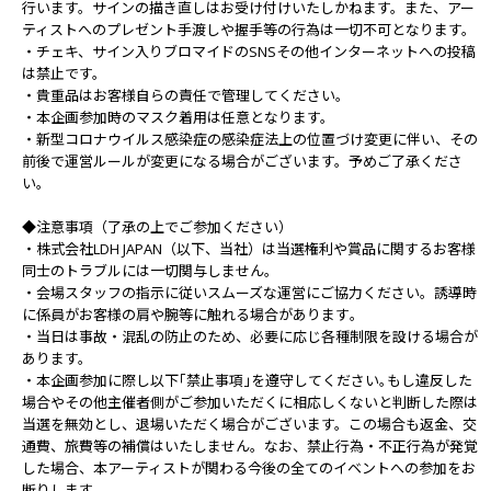
行います。サインの描き直しはお受け付けいたしかねます。また、アー
ティストへのプレゼント手渡しや握手等の行為は一切不可となります。
・チェキ、サイン入りブロマイドのSNSその他インターネットへの投稿
は禁止です。
・貴重品はお客様自らの責任で管理してください｡
・本企画参加時のマスク着用は任意となります。
・新型コロナウイルス感染症の感染症法上の位置づけ変更に伴い、その
前後で運営ルールが変更になる場合がございます。予めご了承くださ
い。
◆注意事項（了承の上でご参加ください）
・株式会社LDH JAPAN（以下、当社）は当選権利や賞品に関するお客様
同士のトラブルには一切関与しません。
・会場スタッフの指示に従いスムーズな運営にご協力ください。誘導時
に係員がお客様の肩や腕等に触れる場合があります｡
・当日は事故・混乱の防止のため、必要に応じ各種制限を設ける場合が
あります。
・本企画参加に際し以下｢禁止事項｣を遵守してください｡もし違反した
場合やその他主催者側がご参加いただくに相応しくないと判断した際は
当選を無効とし、退場いただく場合がございます。この場合も返金、交
通費、旅費等の補償はいたしません。なお、禁止行為・不正行為が発覚
した場合、本アーティストが関わる今後の全てのイベントへの参加をお
断りします。