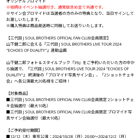
オリジナルブロマイド
※絵柄はイベント抽選付き、通常版含め全て共通です。
※サイン会ブロマイドは当選者の方のみの特典となり、当日サインして
お渡しいたします。
※購入特典は商品発送時に同梱してお送りいたします。
【三代目 J SOUL BROTHERS OFFICIAL FAN CLUB会員限定】
山下健二郎に会える『三代目 J SOUL BROTHERS LIVE TOUR 2024
"ECHOES OF DUALITY"』連動企画
山下健二郎フォト＆スタイルブック『39』をご予約いただいた方の中か
ら抽選で、『三代目 J SOUL BROTHERS LIVE TOUR 2024 "ECHOES OF
DUALITY"』 終演後の「ブロマイド写真サイン会」、「2ショットチェキ
会」へ各公演最大20名様をご招待！
【対象商品】
■三代目 J SOUL BROTHERS OFFICIAL FAN CLUB会員限定 2ショットチェ
キ会抽選付（最大10名）
■三代目 J SOUL BROTHERS OFFICIAL FAN CLUB会員限定 ブロマイド写
真サイン会抽選付（最大10名）
【ご予約受付期間】
■12/12（木）東京公演：2024/10/28（月）20:00～2024/12/2（月）