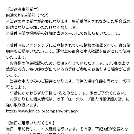
【当選者事前受付】
開演の約3時間前（予定）
※当選の際は受付が必要になります。事前受付をされなかった場合当選
無効となりご参加いただけなくなります。
※受付時間や場所等の詳細は当選メールにてお知らせいたします。
・受付時にファンクラブにご登録されている情報の確認を行い、身分証
明書もご提示いただきます。運営上の都合と本人確認を目的として使用
いたします。
・お客様の体調確認のため、検温を行っていただきます。37.5度以上の
熱がある方、咳の症状が出ている方等はご参加をお断りする場合がござ
います。
・当選者本人のみのご招待となります。同伴入場は年齢を問わず一切不
可とします。
・年齢にかかわらずお子様も1名とみなします。予めご了承ください。
・お預かりした個人情報は、以下「LDHグループ個人情報保護方針」に
従い取り扱います。
https://www.ldh.co.jp/company/privacy/
【当日ご用意いただくもの】
当日、事前受付にて本人確認を行います。その際、下記3点が必要とな