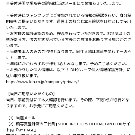
※受付時間や場所等の詳細は当選メールにてお知らせいたします。
・受付時にファンクラブにご登録されている情報の確認を行い、身分証
明書もご提示いただきます。運営上の都合と本人確認を目的として使用
いたします。
・お客様の体調確認のため、検温を行っていただきます。37.5度以上の
熱がある方、咳の症状が出ている方等はご参加をお断りする場合がござ
います。
・当選者本人のみのご招待となります。同伴入場は年齢を問わず一切不
可とします。
・年齢にかかわらずお子様も1名とみなします。予めご了承ください。
・お預かりした個人情報は、以下「LDHグループ個人情報保護方針」に
従い取り扱います。
https://www.ldh.co.jp/company/privacy/
【当日ご用意いただくもの】
当日、事前受付にて本人確認を行います。その際、下記3点が必要とな
りますので、お手元にご用意ください。
（1）当選メール
（2）顔写真登録済の三代目 J SOUL BROTHERS OFFICIAL FAN CLUBサイ
ト内『MY PAGE』