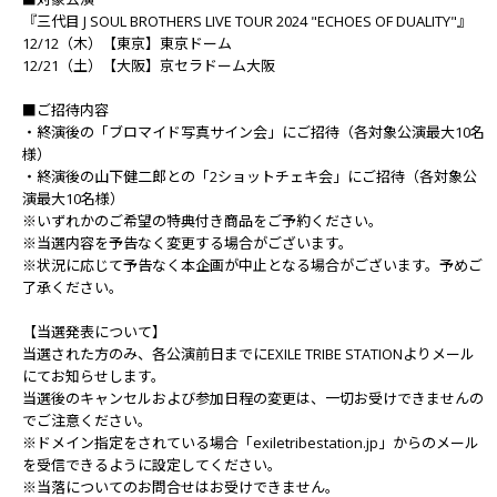
『三代目 J SOUL BROTHERS LIVE TOUR 2024 "ECHOES OF DUALITY"』
12/12（木）【東京】東京ドーム
12/21（土）【大阪】京セラドーム大阪
■ご招待内容
・終演後の「ブロマイド写真サイン会」にご招待（各対象公演最大10名
様）
・終演後の山下健二郎との「2ショットチェキ会」にご招待（各対象公
演最大10名様）
※いずれかのご希望の特典付き商品をご予約ください。
※当選内容を予告なく変更する場合がございます。
※状況に応じて予告なく本企画が中止となる場合がございます。予めご
了承ください。
【当選発表について】
当選された方のみ、各公演前日までにEXILE TRIBE STATIONよりメール
にてお知らせします。
当選後のキャンセルおよび参加日程の変更は、一切お受けできませんの
でご注意ください。
※ドメイン指定をされている場合「exiletribestation.jp」からのメール
を受信できるように設定してください。
※当落についてのお問合せはお受けできません。