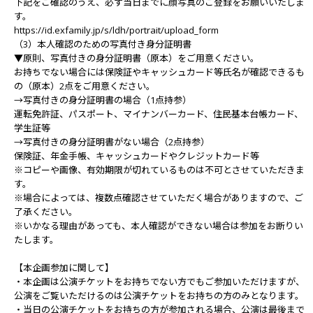
下記をご確認のうえ、必ず当日までに顔写真のご登録をお願いいたしま
す。
https://id.exfamily.jp/s/ldh/portrait/upload_form
（3）本人確認のための写真付き身分証明書
▼原則、写真付きの身分証明書（原本）をご用意ください。
お持ちでない場合には保険証やキャッシュカード等⽒名が確認できるも
の（原本）2点をご用意ください。
→写真付きの身分証明書の場合（1点持参）
運転免許証、パスポート、マイナンバーカード、住民基本台帳カード、
学生証等
→写真付きの身分証明書がない場合（2点持参）
保険証、年金手帳、キャッシュカードやクレジットカード等
※コピーや画像、有効期限が切れているものは不可とさせていただきま
す。
※場合によっては、複数点確認させていただく場合がありますので、ご
了承ください。
※いかなる理由があっても、本人確認ができない場合は参加をお断りい
たします。
【本企画参加に関して】
・本企画は公演チケットをお持ちでない方でもご参加いただけますが、
公演をご覧いただけるのは公演チケットをお持ちの方のみとなります。
・当日の公演チケットをお持ちの方が参加される場合、公演は最後まで