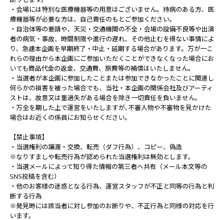
・会場には特別な医療機器等の用意はございません。持病のある方、医
療機器等が必要な方は、自己責任のもとご参加ください。
・自治体等の要請や、天災・交通機関の不全・会場の設備不良等や出演
者の病気・事故、時間制限や進行の遅れ、その他止むを得ない事情によ
り、急遽本企画を早期終了・中止・延期する場合があります。万が一こ
れらの理由から本企画にご参加いただくことができなくなった場合にお
いても商品代金の返金、交通費、旅費等の補償はいたしません。
・当選者が本企画に参加したことまたは参加できなかったことに関連し
何らかの損害を被った場合でも、当社・本企画の関係会社及びアーティ
ストは、故意又は重過失がある場合を除き一切責任を負いません。
・万全を期した上で運営をいたしますが､不審人物や不審物を見かけた
場合はお近くの係員にお知らせください。
【禁止事項】
・当選権利の譲渡・交換、転売（ダフ行為）、コピー、偽造
※なりすましや転売行為が認められた当選権利は無効とします。
・当選メールによって知り得た情報の第三者へ共有（メール本文等の
SNS投稿を含む）
・他のお客様の迷惑となる行為、運営スタッフが不正と同等の行為と判
断する行為
※発見時には該当者に対し参加のお断りや、不正行為と同様の対応を行
います。