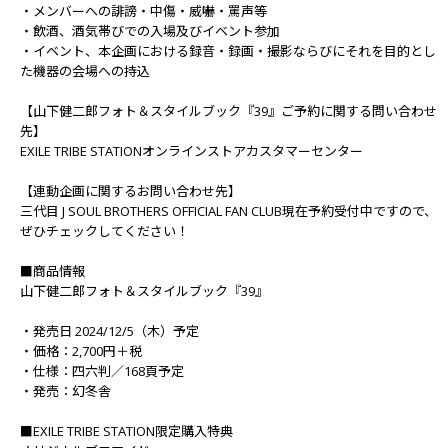
・メンバーへの誹謗・中傷・威嚇・罵声等
・飲酒、酒気帯びでの入場及びイベント参加
・イベント、本企画における録音・録画・撮影ならびにそれを目的とし
た機器の会場への持込
【山下健二郎フォト＆スタイルブック『39』ご予約に関する問い合わせ
先】
EXILE TRIBE STATIONオンラインストアカスタマーセンター
【連動企画に関するお問い合わせ先】
三代目 J SOUL BROTHERS OFFICIAL FAN CLUB
現在予約受付中ですので、
ぜひチェックしてください！
■商品情報
山下健二郎フォト＆スタイルブック『39』
・発売日 2024/12/5（木）予定
・価格：2,700円＋税
・仕様：四六判／168頁予定
・発売：幻冬舎
■EXILE TRIBE STATION限定購入特典