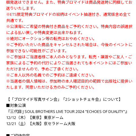
梱発送はできません。また、特典ブロマイドは商品発送時に同梱してお
送りいたします。
※ETS限定特典ブロマイドの絵柄はイベント抽選付き、通常版含め全て
共通です。
※公演毎にご希望の特典付き商品をご予約ください。特典内容の誤選択
による払い戻しや特典変更は出来かねます。
※絶対にオークション等の転売はおやめください。
※ご予約いただいた商品をキャンセルされた場合は、今後のイベントに
参加できない可能性がございます。
※ご参加はご当選者様ご本人のみとなります。転売・譲渡やご友人・ご
家族によるご予約の代行によりご当選されても本イベントにはご参加い
ただけませんので、予めご了承ください。
※ご本人以外の名義でのご予約はご遠慮ください。
※当選者の個人情報は、参加時の本人確認目的の範囲で出版社に提供い
たします、同意いただける方のみご予約ください。
【「ブロマイド写真サイン会」「2ショットチェキ会」について】
■対象公演
『三代目 J SOUL BROTHERS LIVE TOUR 2024 "ECHOES OF DUALITY"』
12/12（木）【東京】東京ドーム
12/21（土）【大阪】京セラドーム大阪
■ご招待内容