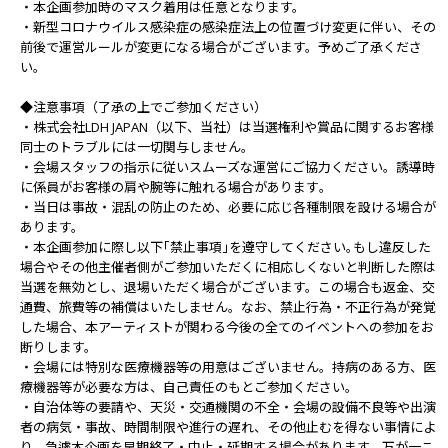
・本企画参加時のマスク着用は任意となります。
・新型コロナウイルス感染症の感染症法上の位置づけ変更に伴い、その
前後で運営ルールが変更になる場合がございます。予めご了承くださ
い。
◆注意事項（了承の上でご参加ください）
・株式会社LDH JAPAN（以下、当社）は当選権利や賞品に関するお客様
同士のトラブルには一切関与しません。
・会場スタッフの指示に従いスムーズな運営にご協力ください。誘導時
に係員がお客様の肩や腕等に触れる場合があります｡
・当日は事故・混乱の防止のため、必要に応じ各種制限を設ける場合が
あります。
・本企画参加に際し以下｢禁止事項｣を遵守してください｡もし違反した
場合やその他主催者側がご参加いただくに相応しくないと判断した際は
当選を無効とし、退場いただく場合がございます。この場合も返金、交
通費、旅費等の補償はいたしません。なお、禁止行為・不正行為が発覚
した場合、本アーティストが関わる今後の全てのイベントへの参加をお
断りします。
・会場には特別な医療機器等の用意はございません。持病のある方、医
療機器等が必要な方は、自己責任のもとご参加ください。
・自治体等の要請や、天災・交通機関の不全・会場の設備不良等や出演
者の病気・事故、時間制限や進行の遅れ、その他止むを得ない事情によ
り、急遽本企画を早期終了・中止・延期する場合があります。万が一こ