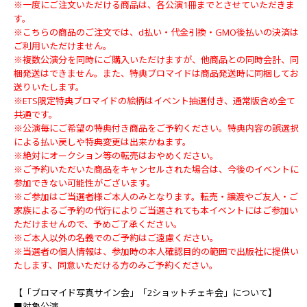
※一度にご注文いただける商品は、各公演1冊までとさせていただきま
す。
※こちらの商品のご注文では、d払い・代金引換・GMO後払いの決済は
ご利用いただけません。
※複数公演分を同時にご購入いただけますが、他商品との同時会計、同
梱発送はできません。また、特典ブロマイドは商品発送時に同梱してお
送りいたします。
※ETS限定特典ブロマイドの絵柄はイベント抽選付き、通常版含め全て
共通です。
※公演毎にご希望の特典付き商品をご予約ください。特典内容の誤選択
による払い戻しや特典変更は出来かねます。
※絶対にオークション等の転売はおやめください。
※ご予約いただいた商品をキャンセルされた場合は、今後のイベントに
参加できない可能性がございます。
※ご参加はご当選者様ご本人のみとなります。転売・譲渡やご友人・ご
家族によるご予約の代行によりご当選されても本イベントにはご参加い
ただけませんので、予めご了承ください。
※ご本人以外の名義でのご予約はご遠慮ください。
※当選者の個人情報は、参加時の本人確認目的の範囲で出版社に提供い
たします、同意いただける方のみご予約ください。
【「ブロマイド写真サイン会」「2ショットチェキ会」について】
■対象公演