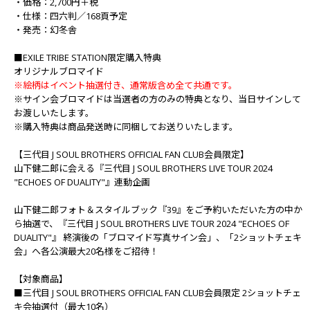
・価格：2,700円＋税
・仕様：四六判／168頁予定
・発売：幻冬舎
■EXILE TRIBE STATION限定購入特典
オリジナルブロマイド
※絵柄はイベント抽選付き、通常版含め全て共通です。
※サイン会ブロマイドは当選者の方のみの特典となり、当日サインして
お渡しいたします。
※購入特典は商品発送時に同梱してお送りいたします。
【三代目 J SOUL BROTHERS OFFICIAL FAN CLUB会員限定】
山下健二郎に会える『三代目 J SOUL BROTHERS LIVE TOUR 2024
"ECHOES OF DUALITY"』連動企画
山下健二郎フォト＆スタイルブック『39』をご予約いただいた方の中か
ら抽選で、『三代目 J SOUL BROTHERS LIVE TOUR 2024 "ECHOES OF
DUALITY"』 終演後の「ブロマイド写真サイン会」、「2ショットチェキ
会」へ各公演最大20名様をご招待！
【対象商品】
■三代目 J SOUL BROTHERS OFFICIAL FAN CLUB会員限定 2ショットチェ
キ会抽選付（最大10名）