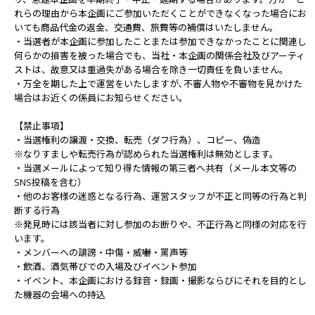
れらの理由から本企画にご参加いただくことができなくなった場合にお
いても商品代金の返金、交通費、旅費等の補償はいたしません。
・当選者が本企画に参加したことまたは参加できなかったことに関連し
何らかの損害を被った場合でも、当社・本企画の関係会社及びアーティ
ストは、故意又は重過失がある場合を除き一切責任を負いません。
・万全を期した上で運営をいたしますが､不審人物や不審物を見かけた
場合はお近くの係員にお知らせください。
【禁止事項】
・当選権利の譲渡・交換、転売（ダフ行為）、コピー、偽造
※なりすましや転売行為が認められた当選権利は無効とします。
・当選メールによって知り得た情報の第三者へ共有（メール本文等の
SNS投稿を含む）
・他のお客様の迷惑となる行為、運営スタッフが不正と同等の行為と判
断する行為
※発見時には該当者に対し参加のお断りや、不正行為と同様の対応を行
います。
・メンバーへの誹謗・中傷・威嚇・罵声等
・飲酒、酒気帯びでの入場及びイベント参加
・イベント、本企画における録音・録画・撮影ならびにそれを目的とし
た機器の会場への持込