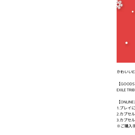
かわいいE
【GOODS
EXILE TR
【ONLI
1.プレイ
2.カプセ
3.カプセ
※ご購入