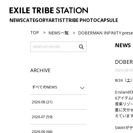
NEWS
CATEGORY
ARTIST
TRIBE PHOTO
CAPSULE
TOP
NEWS一覧
DOBERMAN INFINITY pre
NEWS
DOBER
ARCHIVE
2024.08.0
8/24（土）
すべてのNEWS
D.Isl
6アイテム!
2026.08 (21)
音楽リゾー
夏に欠か
えていま
2026.07 (59)
SWAYがデ
2026.06 (66)