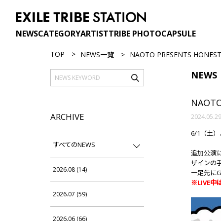
NEWS
CATEGORY
ARTIST
TRIBE PHOTO
CAPSULE
TOP
NEWS一覧
NAOTO PRESENTS HON
NEWS
NAOT
ARCHIVE
2024.05.2
6/1（土）
すべてのNEWS
追加公演
ザインの手
2026.08 (14)
一足先にG
※LIV
2026.07 (59)
2026.06 (66)