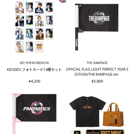
KID PHENOMENON
THE RAMPAGE
OFFICIAL FLAG LIGHT PERFECT YEAR E
KIDS00’s フォトカード14種セット
DITION/THE RAMPAGE ver.
¥4,200
¥3,800