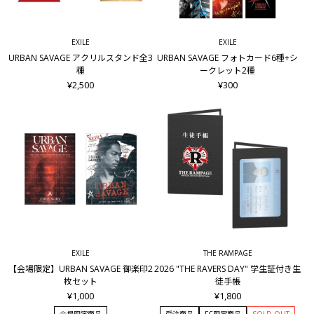
EXILE
EXILE
URBAN SAVAGE アクリルスタンド全3
URBAN SAVAGE フォトカード6種+シ
種
ークレット2種
¥2,500
¥300
EXILE
THE RAMPAGE
【会場限定】URBAN SAVAGE 御楽印2
2026 "THE RAVERS DAY" 学生証付き生
枚セット
徒手帳
¥1,000
¥1,800
会場限定商品
受注商品
FC限定商品
SOLD OUT