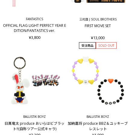
FANTASTICS
三代目 J SOUL BROTHERS
OFFICIAL FLAG LIGHT PERFECT YEAR E
FIRST MOVE SET
DITION/FANTASTICS ver.
¥3,800
¥13,000
受注商品
SOLD OUT
BALLISTIK BOYZ
BALLISTIK BOYZ
日髙竜太 produce おいらはビブラッ
加納嘉将 produce BBZ＆ユッキーブ
ト!!(自称ツアー公式キャラ)
レスレット
¥2,200
¥1,900