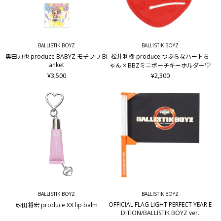
BALLISTIK BOYZ
BALLISTIK BOYZ
奥田力也 produce BABYZ モチフワ Bl
松井利樹 produce つぶらなハートち
anket
ゃん × BBZミニポーチキーホルダー♡
¥3,500
¥2,300
BALLISTIK BOYZ
BALLISTIK BOYZ
OFFICIAL FLAG LIGHT PERFECT YEAR E
砂田将宏 produce XX lip balm
DITION/BALLISTIK BOYZ ver.