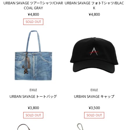
URBAN SAVAGE ツアーTシャツ/CHAR
URBAN SAVAGE フォトTシャツ/BLAC
COAL GRAY
K
¥4,800
¥4,800
SOLD OUT
EXILE
EXILE
URBAN SAVAGE トートバッグ
URBAN SAVAGE キャップ
¥3,800
¥3,500
SOLD OUT
SOLD OUT