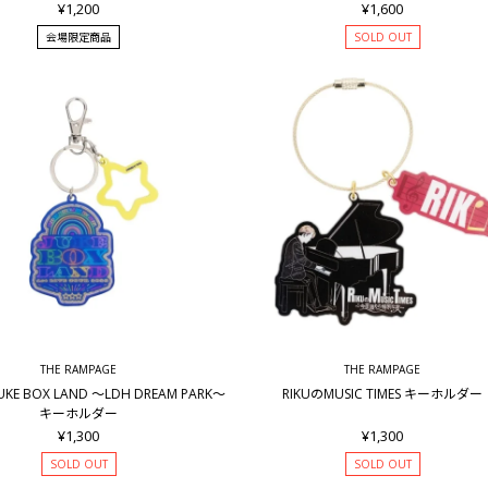
¥1,200
¥1,600
会場限定商品
SOLD OUT
THE RAMPAGE
THE RAMPAGE
UKE BOX LAND ～LDH DREAM PARK～
RIKUのMUSIC TIMES キーホルダー
キーホルダー
¥1,300
¥1,300
SOLD OUT
SOLD OUT