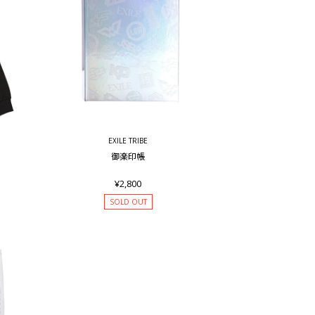
EXILE TRIBE
御楽印帳
¥2,800
SOLD OUT