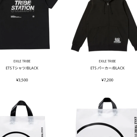
EXILE TRIBE
EXILE TRIBE
ETS Tシャツ/BLACK
ETS パーカー/BLACK
¥3,500
¥7,200