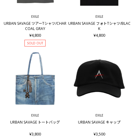
EXILE
EXILE
URBAN SAVAGE ツアーTシャツ/CHAR
URBAN SAVAGE フォトTシャツ/BLAC
COAL GRAY
K
¥4,800
¥4,800
SOLD OUT
EXILE
EXILE
URBAN SAVAGE トートバッグ
URBAN SAVAGE キャップ
¥3,800
¥3,500