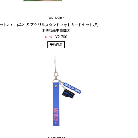
FANTASTICS
ット/中
山羊と犬 アクリルスタンドフォトカードセット/八
木勇征&中島颯太
¥2,700
NEW
予約商品