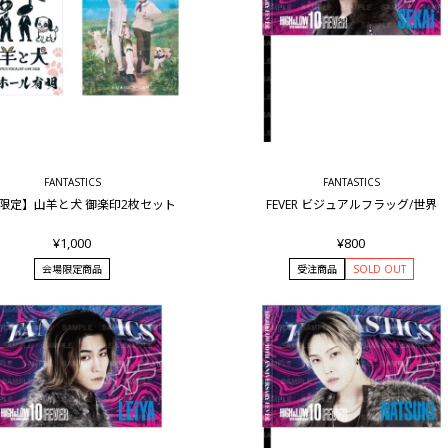
FANTASTICS
FANTASTICS
6限定】山羊と犬 御楽印2枚セット
FEVER ビジュアルフラッグ/世界
¥1,000
¥800
会場限定商品
受注商品
SOLD OUT