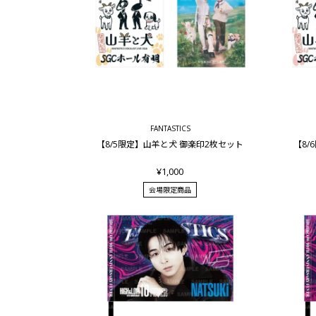
FANTASTICS
【8/5限定】山羊と犬 御楽印2枚セット
【8/
¥1,000
会場限定商品