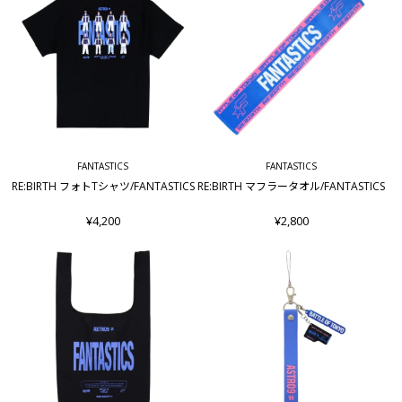
FANTASTICS
FANTASTICS
RE:BIRTH フォトTシャツ/FANTASTICS
RE:BIRTH マフラータオル/FANTASTICS
¥4,200
¥2,800