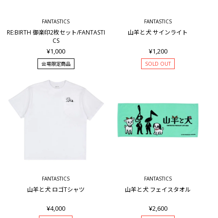
FANTASTICS
FANTASTICS
RE:BIRTH 御楽印2枚セット/FANTASTI
山羊と犬 サインライト
CS
¥1,000
¥1,200
会場限定商品
SOLD OUT
FANTASTICS
FANTASTICS
山羊と犬 ロゴTシャツ
山羊と犬 フェイスタオル
¥4,000
¥2,600