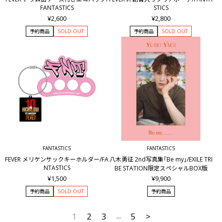
FANTASTICS
STICS
¥2,600
¥2,800
予約商品
SOLD OUT
予約商品
SOLD OUT
FANTASTICS
FANTASTICS
FEVER メリケンサックキーホルダー/FA
八木勇征 2nd写真集｢Be my｣/EXILE TRI
NTASTICS
BE STATION限定スペシャルBOX版
¥1,500
¥9,900
予約商品
SOLD OUT
予約商品
1
2
3
5
>
...