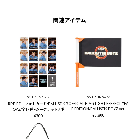
関連アイテム
BALLISTIK BOYZ
BALLISTIK BOYZ
OFFICIAL FLAG LIGHT PERFECT YEA
RE:BIRTH フォトカード/BALLISTIK B
R EDITION/BALLISTIK BOYZ ver.
OYZ/全14種+シークレット7種
¥3,800
¥300