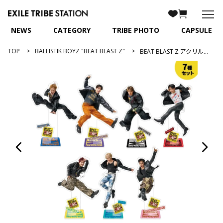
NEWS
CATEGORY
TRIBE PHOTO
CAPSULE
TOP
BALLISTIK BOYZ "BEAT BLAST Z"
BEAT BLAST Z アクリルスタンド/7種セット