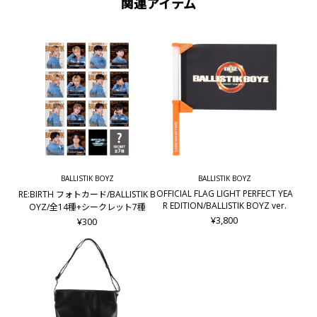
関連アイテム
BALLISTIK BOYZ
BALLISTIK BOYZ
OFFICIAL FLAG LIGHT PERFECT YEA
RE:BIRTH フォトカード/BALLISTIK B
R EDITION/BALLISTIK BOYZ ver.
OYZ/全14種+シークレット7種
¥3,800
¥300