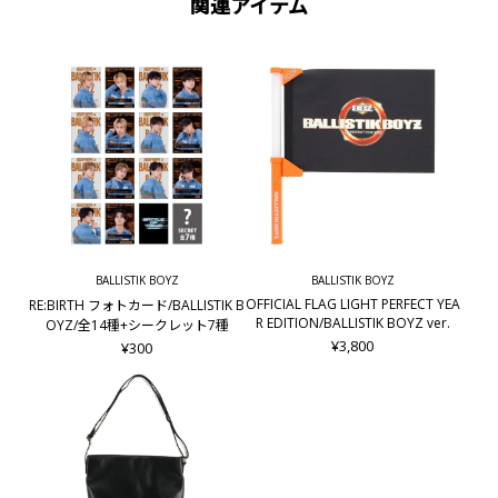
関連アイテム
BALLISTIK BOYZ
BALLISTIK BOYZ
OFFICIAL FLAG LIGHT PERFECT YEA
RE:BIRTH フォトカード/BALLISTIK B
R EDITION/BALLISTIK BOYZ ver.
OYZ/全14種+シークレット7種
¥3,800
¥300