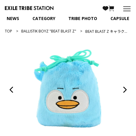
NEWS
CATEGORY
TRIBE PHOTO
CAPSULE
TOP
BALLISTIK BOYZ "BEAT BLAST Z"
BEAT BLAST Z キャラクター巾着/ぷぷちゃん