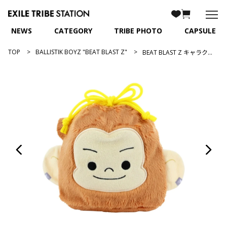
NEWS
CATEGORY
TRIBE PHOTO
CAPSULE
TOP
BALLISTIK BOYZ "BEAT BLAST Z"
BEAT BLAST Z キャラクター巾着/キッキー