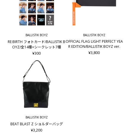
BALLISTIK BOYZ
BALLISTIK BOYZ
OFFICIAL FLAG LIGHT PERFECT YEA
RE:BIRTH フォトカード/BALLISTIK B
R EDITION/BALLISTIK BOYZ ver.
OYZ/全14種+シークレット7種
¥3,800
¥300
BALLISTIK BOYZ
BEAT BLAST Z ショルダーバッグ
¥3,200