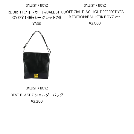
BALLISTIK BOYZ
BALLISTIK BOYZ
OFFICIAL FLAG LIGHT PERFECT YEA
RE:BIRTH フォトカード/BALLISTIK B
R EDITION/BALLISTIK BOYZ ver.
OYZ/全14種+シークレット7種
¥3,800
¥300
BALLISTIK BOYZ
BEAT BLAST Z ショルダーバッグ
¥3,200