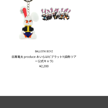
BALLISTIK BOYZ
日髙竜太 produce おいらはビブラット!!(自称ツア
ー公式キャラ)
¥2,200