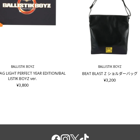
BALLISTIK BOYZ
BALLISTIK BOYZ
LAG LIGHT PERFECT YEAR EDITION/BAL
BEAT BLAST Z ショルダーバッグ
LISTIK BOYZ ver.
¥3,200
¥3,800