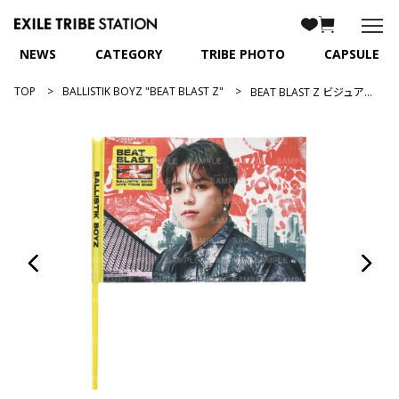
NEWS
CATEGORY
TRIBE PHOTO
CAPSULE
TOP
BALLISTIK BOYZ "BEAT BLAST Z"
BEAT BLAST Z ビジュアルフラッグ/加納嘉将