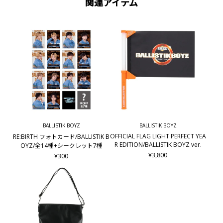
関連アイテム
BALLISTIK BOYZ
BALLISTIK BOYZ
OFFICIAL FLAG LIGHT PERFECT YEA
RE:BIRTH フォトカード/BALLISTIK B
R EDITION/BALLISTIK BOYZ ver.
OYZ/全14種+シークレット7種
¥3,800
¥300