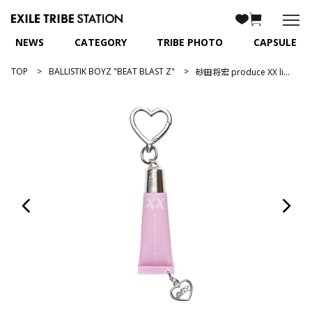
NEWS
CATEGORY
TRIBE PHOTO
CAPSULE
TOP
BALLISTIK BOYZ "BEAT BLAST Z"
砂田将宏 produce XX lip balm