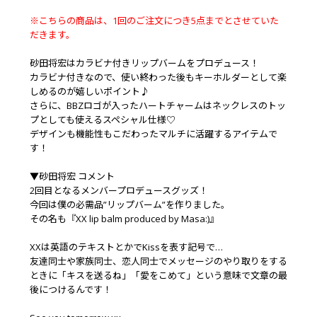
※こちらの商品は、1回のご注文につき5点までとさせていた
だきます。
砂田将宏はカラビナ付きリップバームをプロデュース！
カラビナ付きなので、使い終わった後もキーホルダーとして楽
しめるのが嬉しいポイント♪
さらに、BBZロゴが入ったハートチャームはネックレスのトッ
プとしても使えるスペシャル仕様♡
デザインも機能性もこだわったマルチに活躍するアイテムで
す！
▼砂田将宏 コメント
2回目となるメンバープロデュースグッズ！
今回は僕の必需品”リップバーム”を作りました。
その名も『XX lip balm produced by Masa:)』
XXは英語のテキストとかでKissを表す記号で…
友達同士や家族同士、恋人同士でメッセージのやり取りをする
ときに「キスを送るね」「愛をこめて」という意味で文章の最
後につけるんです！