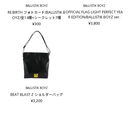
ぜひお買い求めの上、お楽しみください♪
BALLISTIK BOYZ
BALLISTIK BOYZ
※本コンテンツの公開期間は、BALLISTIK BOYZ LIVE TOUR
OFFICIAL FLAG LIGHT PERFECT YEA
RE:BIRTH フォトカード/BALLISTIK B
2026 "BEAT BLAST Z"グッズ販売終了日までを予定しておりま
R EDITION/BALLISTIK BOYZ ver.
OYZ/全14種+シークレット7種
す。
¥3,800
¥300
※本パッケージは商品保護のためのものです。ダメージによる
お取り替えはいたしかねますので、ご了承ください。
内容量:7.5ｇ
■素材
・容器:プラスチック／カラビナ、チャーム:亜鉛合金、鉄
・成分:ポリブテン、ダイマージリノール酸ダイマージリノレ
イルビス(ベヘニル/イソステアリル/フィトステリル)、ビスジ
グリセリルポリアシルアジペート-2、シア脂、マイクロクリス
BALLISTIK BOYZ
タリンワックス、イソステアリン酸ソルビタン、ポリリシノレ
BEAT BLAST Z ショルダーバッグ
イン酸ポリグリセリル－３、エチルヘキシルグリセリン、酢酸
¥3,200
トコフェロール、フェノキシエタノール、水、グリセリン、
BG、ザクロエキス、ヒドロキシアセトフェノン、トコフェロ
ール