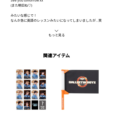
See you tomorrow xx
(また明日ね♡)
みたいな感じで！
なんか急に英語のレッスンみたいになってしまいましたが…笑
手にとってくださる皆さんへ愛を込めてという意味と、Kissは
もっと見る
Lipでするから僕が作ったリップバームに”XX”と名づけました
♡
関連アイテム
色は透明なので女性の方はリップの上から保湿を足したいとき
にも使えます^^
そしてリップバームに付いているBBZハート♡のチャームはネ
ックレスのトップにできるようにデザインしました!!
ファッションとしても楽しんでもらえると嬉しいです！
皆さんのお供になりますように♡
本商品のパッケージに購入者限定動画コンテンツを視聴するた
めのQRコードが付いています！