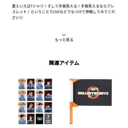
夏といえばTシャツ！そして手首見える！手首見えるならブレ
スレット！ということでLIVEなどでもつけて参戦してみてくだ
さい☆
本商品のパッケージに購入者限定動画コンテンツを視聴するた
めのQRコードが付いています！
もっと見る
ぜひお買い求めの上、お楽しみください♪
※本コンテンツの公開期間は、BALLISTIK BOYZ LIVE TOUR
2026 "BEAT BLAST Z"グッズ販売終了日までを予定しておりま
す。
関連アイテム
※本パッケージは商品保護のためのものです。ダメージによる
お取り替えはいたしかねますので、ご了承ください。
■素材
プラスチック、金属