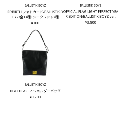
BALLISTIK BOYZ
BALLISTIK BOYZ
OFFICIAL FLAG LIGHT PERFECT YEA
RE:BIRTH フォトカード/BALLISTIK B
R EDITION/BALLISTIK BOYZ ver.
OYZ/全14種+シークレット7種
¥3,800
¥300
BALLISTIK BOYZ
BEAT BLAST Z ショルダーバッグ
¥3,200