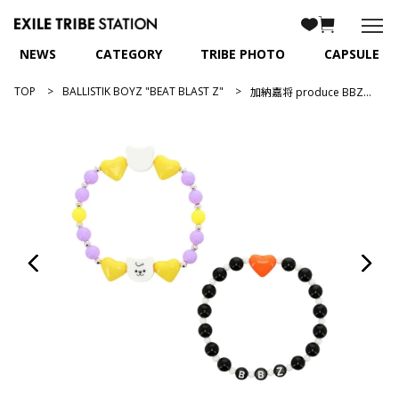
NEWS
CATEGORY
TRIBE PHOTO
CAPSULE
TOP
BALLISTIK BOYZ "BEAT BLAST Z"
加納嘉将 produce BBZ＆ユッキーブレスレット