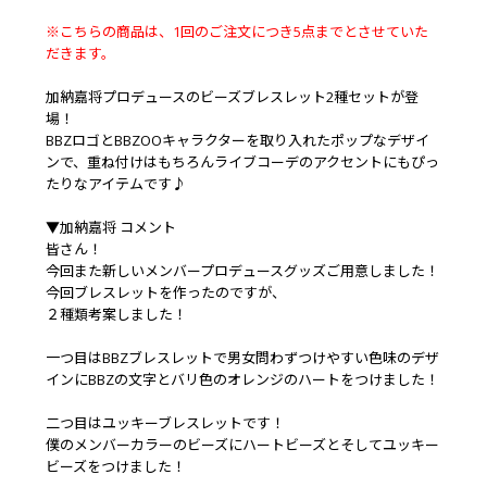
※こちらの商品は、1回のご注文につき5点までとさせていた
だきます。
加納嘉将プロデュースのビーズブレスレット2種セットが登
場！
BBZロゴとBBZOOキャラクターを取り入れたポップなデザイ
ンで、重ね付けはもちろんライブコーデのアクセントにもぴっ
たりなアイテムです♪
▼加納嘉将 コメント
皆さん！
今回また新しいメンバープロデュースグッズご用意しました！
今回ブレスレットを作ったのですが、
２種類考案しました！
一つ目はBBZブレスレットで男女問わずつけやすい色味のデザ
インにBBZの文字とバリ色のオレンジのハートをつけました！
二つ目はユッキーブレスレットです！
僕のメンバーカラーのビーズにハートビーズとそしてユッキー
ビーズをつけました！