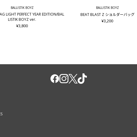
BALLISTIK BOYZ
BALLISTIK BOYZ
LAG LIGHT PERFECT YEAR EDITION/BAL
BEAT BLAST Z ショルダーバッグ
LISTIK BOYZ ver.
¥3,200
¥3,800
ES