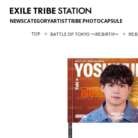
NEWS
CATEGORY
ARTIST
TRIBE PHOTO
CAPSULE
TOP
BATTLE OF TOKYO ～RE:BIRTH～
RE