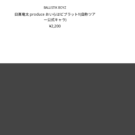
BALLISTIK BOYZ
日髙竜太 produce おいらはビブラット!!(自称ツア
ー公式キャラ)
¥2,200