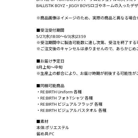
BALLISTIK BOYZ・JIGGY BOYSロゴやネー
※商品画像はイメージのため、実際の商品と異なる場合
■受注受付期間
5/27(水)18:00～6/3(水)23:59
※受注期間中に製造可能数に達し次第、受注を終了する
※ご注文後のキャンセルは承りませんので、あらかじめ
■お届け予定日
8月上旬～中旬
※生産上の都合により、お届け時期が前後する可能性が
■同梱可能商品
・RE:BIRTH Uniform 各種
・RE:BIRTH フォトTシャツ 各種
・RE:BIRTH ビジュアルフラッグ 各種
・RE:BIRTH ビジュアルバスタオル 各種
■素材
本体:ポリエステル
留め具:PC