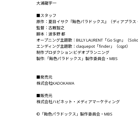
大浦龍宇一
■スタッフ
原作：夏目イサク『飴色パラドックス』（ディアプラス
監督：古厩智之
脚本：波多野 都
オープニング主題歌：BILLY LAURENT「Go Sign」（Solid Sky
エンディング主題歌：claquepot「finder」（cqpt）
制作プロダクション:ビデオプランニング
製作:「飴色パラドックス」製作委員会・MBS
■発売元
株式会社KADOKAWA
■販売元
株式会社ハピネット・メディアマーケティング
©「飴色パラドックス」製作委員会・MBS