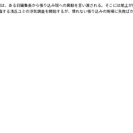
上聡は、ある日編集長から張り込み班への異動を言い渡される。そこには尾上
君臨する浅丘ユミの浮気調査を開始するが、慣れない張り込みの現場に失敗ば