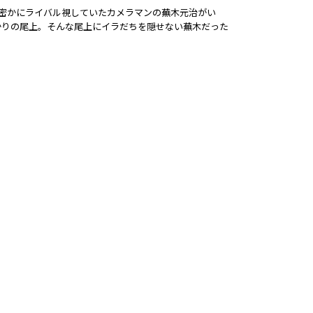
が密かにライバル視していたカメラマンの蕪木元治がい
かりの尾上。そんな尾上にイラだちを隠せない蕪木だった