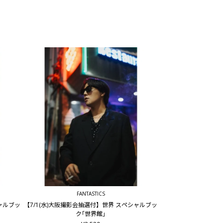
FANTASTICS
シャルブッ
【7/1(水)大阪撮影会抽選付】世界 スペシャルブッ
ク｢世界館｣