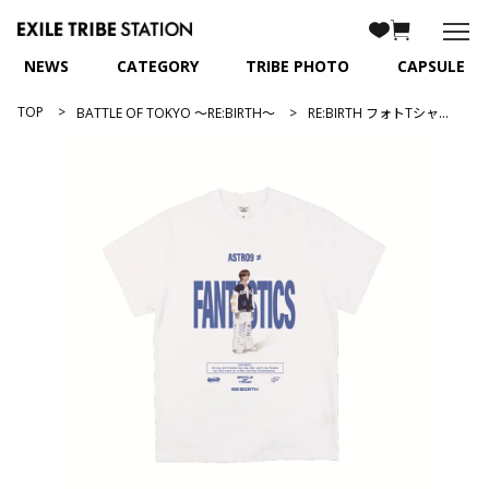
NEWS
CATEGORY
TRIBE PHOTO
CAPSULE
TOP
BATTLE OF TOKYO ～RE:BIRTH～
RE:BIRTH フォトTシャツ/中島颯太