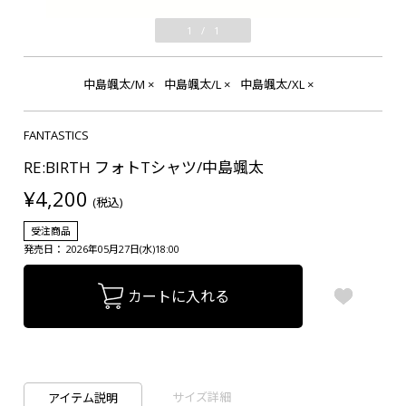
1
/
1
中島颯太/M
×
中島颯太/L
×
中島颯太/XL
×
FANTASTICS
RE:BIRTH フォトTシャツ/中島颯太
¥4,200
(税込)
受注商品
発売日： 2026年05月27日(水)18:00
カートに入れる
サイズ詳細
アイテム説明