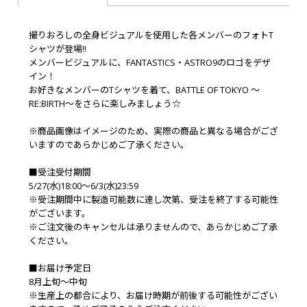
撮りおろしの全身ビジュアルを使用した各メンバーのフォトT
シャツが登場!!
メンバービジュアルに、FANTASTICS・ASTRO9のロゴをデザ
イン！
お好きなメンバーのTシャツを着て、BATTLE OF TOKYO ～
RE:BIRTH～をさらに楽しみましょう☆
※商品画像はイメージのため、実際の商品と異なる場合がござ
いますのであらかじめご了承ください。
■受注受付期間
5/27(水)18:00～6/3(水)23:59
※受注期間中に製造可能数に達し次第、受注を終了する可能性
がございます。
※ご注文後のキャンセルは承りませんので、あらかじめご了承
ください。
■お届け予定日
8月上旬～中旬
※生産上の都合により、お届け時期が前後する可能性がござい