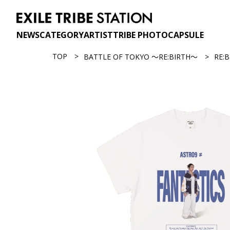
NEWS
CATEGORY
ARTIST
TRIBE PHOTO
CAPSULE
TOP
BATTLE OF TOKYO ～RE:BIRTH～
RE