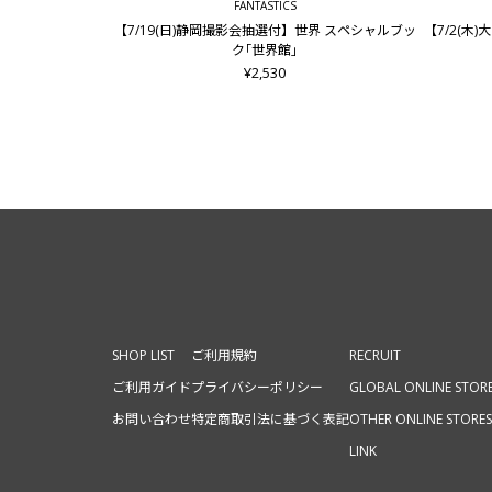
FANTASTICS
【7/19(日)静岡撮影会抽選付】世界 スペシャルブッ
【7/2(
ク｢世界館｣
¥2,530
SHOP LIST
ご利用規約
RECRUIT
ご利用ガイド
プライバシーポリシー
GLOBAL ONLINE STOR
お問い合わせ
特定商取引法に基づく表記
OTHER ONLINE STORES
LINK