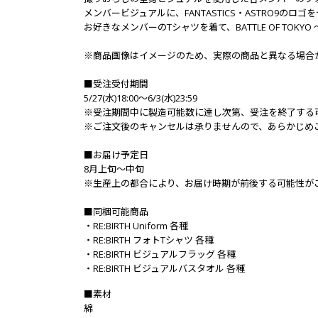
メンバービジュアルに、FANTASTICS・ASTRO9のロゴ
お好きなメンバーのTシャツを着て、BATTLE OF TOKYO
※商品画像はイメージのため、実際の商品と異なる場合
■受注受付期間
5/27(水)18:00～6/3(水)23:59
※受注期間中に製造可能数に達し次第、受注を終了する
※ご注文後のキャンセルは承りませんので、あらかじめ
■お届け予定日
8月上旬～中旬
※生産上の都合により、お届け時期が前後する可能性が
■同梱可能商品
・RE:BIRTH Uniform 各種
・RE:BIRTH フォトTシャツ 各種
・RE:BIRTH ビジュアルフラッグ 各種
・RE:BIRTH ビジュアルバスタオル 各種
■素材
綿