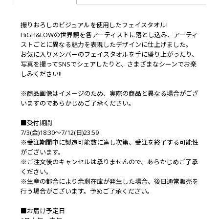
撮りおろしのビジュアルを使用したフェイスタオル!
HiGH&LOWの世界観を各アーティストに落とし込み、アーティ
ストごとに異なる魅力を表現したデザインに仕上げました。
お気に入りメンバーのフェイスタオルを手に盛り上がったり、
写真を撮ってSNSでシェアしたりと、さまざまなシーンでお楽
しみください!!
※商品画像はイメージのため、実際の商品と異なる場合がござ
いますのであらかじめご了承ください。
■受付期間
7/3(金)18:30～7/12(日)23:59
※受注期間中に製造可能数に達し次第、受注を終了する可能性
がございます。
※ご注文後のキャンセルは承りませんので、あらかじめご了承
ください。
※生産の都合により余剰在庫が発生した場合、後日通常販売を
行う場合がございます。予めご了承ください。
■お届け予定日