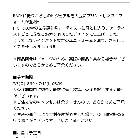
BACKに撮りおろしのビジュアルを大胆にプリントしたユニフ
ォームが登場!!
HiGH&LOWの世界観を各アーティストに落とし込み、アーティ
ストごとに異なる魅力を表現したデザインに仕上げました。
今までにないインパクト抜群のユニフォームを着て、さらにラ
イブを楽しみましょう!!
※商品画像はイメージのため、実際の商品と異なる場合がござ
いますのであらかじめご了承ください。
■受付期間
7/3(金)18:30～7/12(日)23:59
※受注期間中に製造可能数に達し次第、受注を終了する可能性
がございます。
※ご注文後のキャンセルは承りませんので、あらかじめご了承
ください。
※生産の都合により余剰在庫が発生した場合、後日通常販売を
行う場合がございます。予めご了承ください。
■お届け予定日