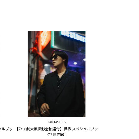
FANTASTICS
シャルブッ
【7/1(水)大阪撮影会抽選付】世界 スペシャルブッ
ク｢世界館｣