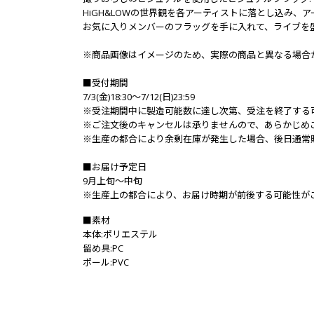
HiGH&LOWの世界観を各アーティストに落とし込み
お気に入りメンバーのフラッグを手に入れて、ライブを盛
※商品画像はイメージのため、実際の商品と異なる場合
■受付期間
7/3(金)18:30～7/12(日)23:59
※受注期間中に製造可能数に達し次第、受注を終了する
※ご注文後のキャンセルは承りませんので、あらかじめ
※生産の都合により余剰在庫が発生した場合、後日通常
■お届け予定日
9月上旬～中旬
※生産上の都合により、お届け時期が前後する可能性が
■素材
本体:ポリエステル
留め具:PC
ポール:PVC