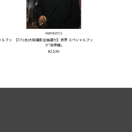
FANTASTICS
シャルブッ
【7/1(水)大阪撮影会抽選付】世界 スペシャルブッ
ク｢世界館｣
¥2,530