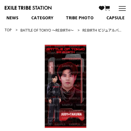
NEWS
CATEGORY
TRIBE PHOTO
CAPSULE
TOP
BATTLE OF TOKYO ～RE:BIRTH～
RE:BIRTH ビジュアルバスタオル/後藤拓磨