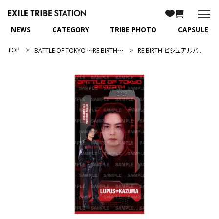
NEWS
CATEGORY
TRIBE PHOTO
CAPSULE
TOP
BATTLE OF TOKYO ～RE:BIRTH～
RE:BIRTH ビジュアルバスタオル/川村壱馬