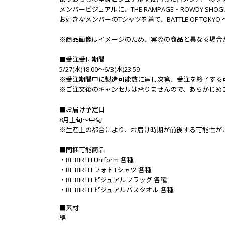
メンバービジュアルに、THE RAMPAGE・ROWDY SH
お好きなメンバーのTシャツを着て、BATTLE OF TOKYO
※商品画像はイメージのため、実際の商品と異なる場合
■受注受付期間
5/27(水)18:00～6/3(水)23:59
※受注期間中に製造可能数に達し次第、受注を終了する
※ご注文後のキャンセルは承りませんので、あらかじめ
■お届け予定日
8月上旬～中旬
※生産上の都合により、お届け時期が前後する可能性が
■同梱可能商品
・RE:BIRTH Uniform 各種
・RE:BIRTH フォトTシャツ 各種
・RE:BIRTH ビジュアルフラッグ 各種
・RE:BIRTH ビジュアルバスタオル 各種
■素材
綿