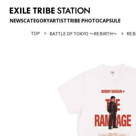
NEWS
CATEGORY
ARTIST
TRIBE PHOTO
CAPSULE
TOP
BATTLE OF TOKYO ～RE:BIRTH～
RE