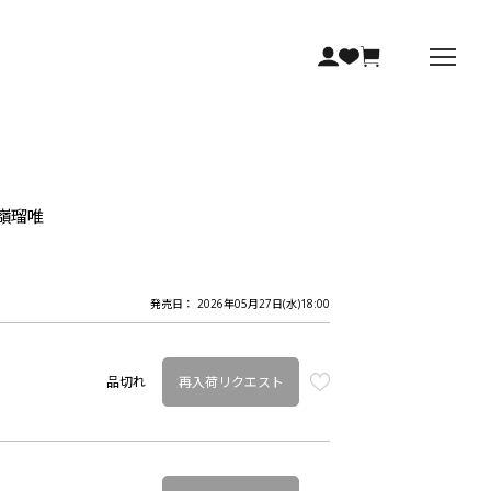
那嶺瑠唯
発売日： 2026年05月27日(水)18:00
再入荷リクエスト
品切れ