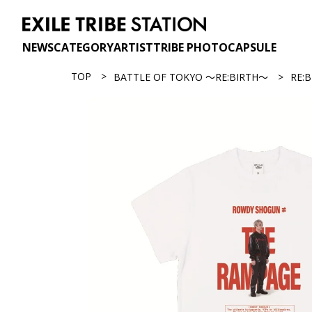
NEWS
CATEGORY
ARTIST
TRIBE PHOTO
CAPSULE
TOP
BATTLE OF TOKYO ～RE:BIRTH～
RE