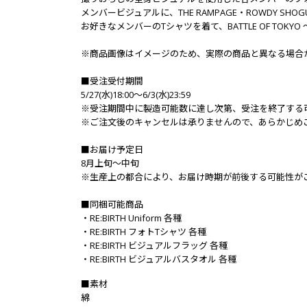
メンバービジュアルに、THE RAMPAGE・ROWDY SH
お好きなメンバーのTシャツを着て、BATTLE OF TOKYO
※商品画像はイメージのため、実際の商品と異なる場合
■受注受付期間
5/27(水)18:00～6/3(水)23:59
※受注期間中に製造可能数に達し次第、受注を終了する
※ご注文後のキャンセルは承りませんので、あらかじめ
■お届け予定日
8月上旬～中旬
※生産上の都合により、お届け時期が前後する可能性が
■同梱可能商品
・RE:BIRTH Uniform 各種
・RE:BIRTH フォトTシャツ 各種
・RE:BIRTH ビジュアルフラッグ 各種
・RE:BIRTH ビジュアルバスタオル 各種
■素材
綿