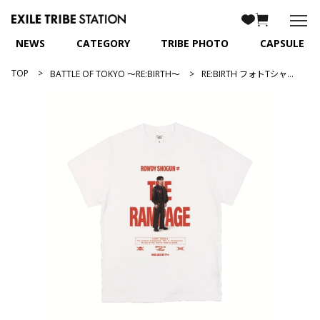
NEWS
CATEGORY
TRIBE PHOTO
CAPSULE
TOP
BATTLE OF TOKYO ～RE:BIRTH～
RE:BIRTH フォトTシャツ/神谷健太