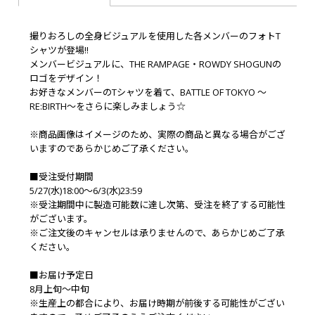
撮りおろしの全身ビジュアルを使用した各メンバーのフォトT
シャツが登場!!
メンバービジュアルに、THE RAMPAGE・ROWDY SHOGUNの
ロゴをデザイン！
お好きなメンバーのTシャツを着て、BATTLE OF TOKYO ～
RE:BIRTH～をさらに楽しみましょう☆
※商品画像はイメージのため、実際の商品と異なる場合がござ
いますのであらかじめご了承ください。
■受注受付期間
5/27(水)18:00～6/3(水)23:59
※受注期間中に製造可能数に達し次第、受注を終了する可能性
がございます。
※ご注文後のキャンセルは承りませんので、あらかじめご了承
ください。
■お届け予定日
8月上旬～中旬
※生産上の都合により、お届け時期が前後する可能性がござい