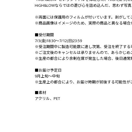
HiGH&LOWならではの遊び心を詰め込んだ、思わず写
※両面には保護用のフィルムが付いています。剥がして
※商品画像はイメージのため、実際の商品と異なる場合
■受付期間
7/3(金)18:30～7/12(日)23:59
※受注期間中に製造可能数に達し次第、受注を終了する
※ご注文後のキャンセルは承りませんので、あらかじめ
※生産の都合により余剰在庫が発生した場合、後日通常
■お届け予定日
9月上旬～中旬
※生産上の都合により、お届け時期が前後する可能性が
■素材
アクリル、PET