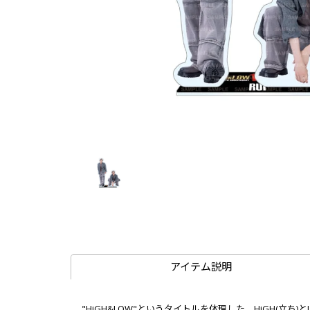
アイテム説明
"HiGH&LOW"というタイトルを体現した、HiGH(立ち