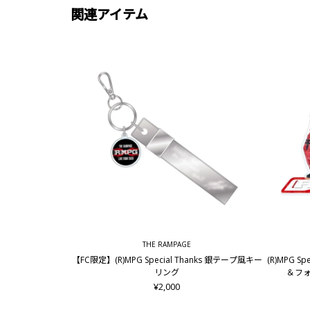
関連アイテム
THE RAMPAGE
【FC限定】(R)MPG Special Thanks 銀テープ風キー
(R)MPG S
リング
＆フォ
¥2,000