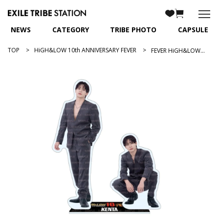
NEWS
CATEGORY
TRIBE PHOTO
CAPSULE
TOP
HiGH&LOW 10th ANNIVERSARY FEVER
FEVER HiGH&LOWアクリルスタンド/神谷健太