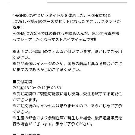
"HiGH&LOW"というタイトルを体現した、HiGH(立ち)と
LOW(しゃがみ)のポーズがセットになったアクリルスタンドが
誕生!!
HiGH&LOWならではの遊び心を詰め込んだ、思わず写真を撮
ってシェアしたくなるマストバイアイテムです!!
※両面には保護用のフィルムが付いています。剥がしてご使用
ください。
※商品画像はイメージのため、実際の商品と異なる場合がござ
いますのであらかじめご了承ください。
■受付期間
7/3(金)18:30～7/12(日)23:59
※受注期間中に製造可能数に達し次第、受注を終了する可能性
がございます。
※ご注文後のキャンセルは承りませんので、あらかじめご了承
ください。
※生産の都合により余剰在庫が発生した場合、後日通常販売を
行う場合がございます。予めご了承ください。