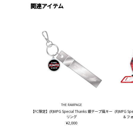
関連アイテム
THE RAMPAGE
【FC限定】(R)MPG Special Thanks 銀テープ風キー
(R)MPG S
リング
＆フォ
¥2,000