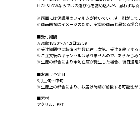
HiGH&LOWならではの遊び心を詰め込んだ、思わず写
※両面には保護用のフィルムが付いています。剥がして
※商品画像はイメージのため、実際の商品と異なる場合
■受付期間
7/3(金)18:30～7/12(日)23:59
※受注期間中に製造可能数に達し次第、受注を終了する
※ご注文後のキャンセルは承りませんので、あらかじめ
※生産の都合により余剰在庫が発生した場合、後日通常
■お届け予定日
9月上旬～中旬
※生産上の都合により、お届け時期が前後する可能性が
■素材
アクリル、PET