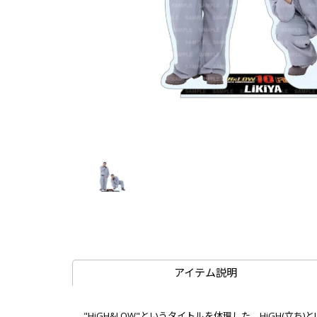
アイテム説明
"HiGH&LOW"というタイトルを体現した、HiGH(立ち