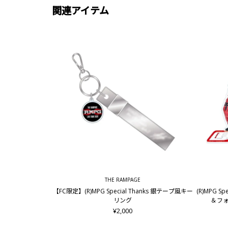
関連アイテム
THE RAMPAGE
【FC限定】(R)MPG Special Thanks 銀テープ風キー
(R)MPG S
リング
＆フォ
¥2,000