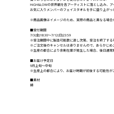
HiGH&LOWの世界観を各アーティストに落とし込み
お気に入りメンバーのフェイスタオルを手に盛り上がった
※商品画像はイメージのため、実際の商品と異なる場合
■受付期間
7/3(金)18:30～7/12(日)23:59
※受注期間中に製造可能数に達し次第、受注を終了する
※ご注文後のキャンセルは承りませんので、あらかじめ
※生産の都合により余剰在庫が発生した場合、後日通常
■お届け予定日
9月上旬～中旬
※生産上の都合により、お届け時期が前後する可能性が
■素材
綿