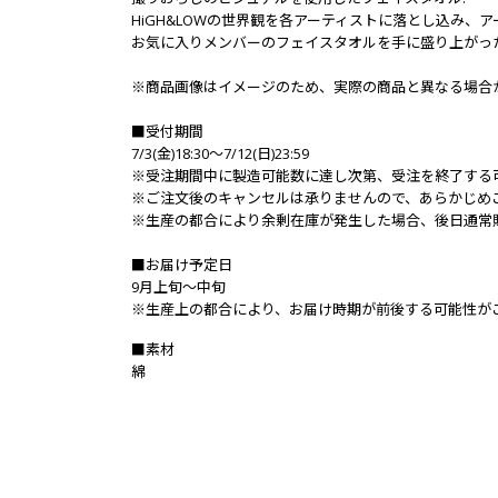
HiGH&LOWの世界観を各アーティストに落とし込み
お気に入りメンバーのフェイスタオルを手に盛り上がった
※商品画像はイメージのため、実際の商品と異なる場合
■受付期間
7/3(金)18:30～7/12(日)23:59
※受注期間中に製造可能数に達し次第、受注を終了する
※ご注文後のキャンセルは承りませんので、あらかじめ
※生産の都合により余剰在庫が発生した場合、後日通常
■お届け予定日
9月上旬～中旬
※生産上の都合により、お届け時期が前後する可能性が
■素材
綿