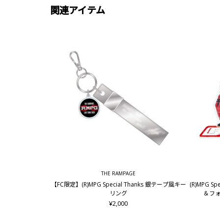
関連アイテム
THE RAMPAGE
【FC限定】(R)MPG Special Thanks 銀テープ風キー
(R)MPG S
リング
＆フォ
¥2,000