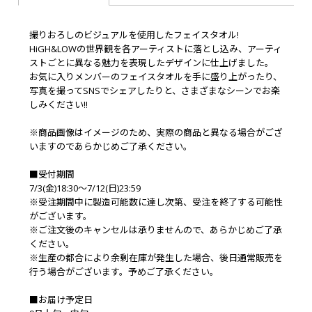
撮りおろしのビジュアルを使用したフェイスタオル!
HiGH&LOWの世界観を各アーティストに落とし込み、アーティ
ストごとに異なる魅力を表現したデザインに仕上げました。
お気に入りメンバーのフェイスタオルを手に盛り上がったり、
写真を撮ってSNSでシェアしたりと、さまざまなシーンでお楽
しみください!!
※商品画像はイメージのため、実際の商品と異なる場合がござ
いますのであらかじめご了承ください。
■受付期間
7/3(金)18:30～7/12(日)23:59
※受注期間中に製造可能数に達し次第、受注を終了する可能性
がございます。
※ご注文後のキャンセルは承りませんので、あらかじめご了承
ください。
※生産の都合により余剰在庫が発生した場合、後日通常販売を
行う場合がございます。予めご了承ください。
■お届け予定日