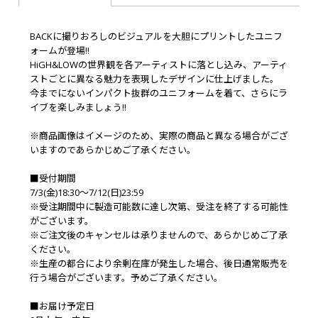
BACKに撮りおろしのビジュアルを大胆にプリントしたユニフ
ォームが登場!!
HiGH&LOWの世界観を各アーティストに落とし込み、アーティ
ストごとに異なる魅力を表現したデザインに仕上げました。
今までにないインパクト抜群のユニフォームを着て、さらにラ
イブを楽しみましょう!!
※商品画像はイメージのため、実際の商品と異なる場合がござ
いますのであらかじめご了承ください。
■受付期間
7/3(金)18:30～7/12(日)23:59
※受注期間中に製造可能数に達し次第、受注を終了する可能性
がございます。
※ご注文後のキャンセルは承りませんので、あらかじめご了承
ください。
※生産の都合により余剰在庫が発生した場合、後日通常販売を
行う場合がございます。予めご了承ください。
■お届け予定日