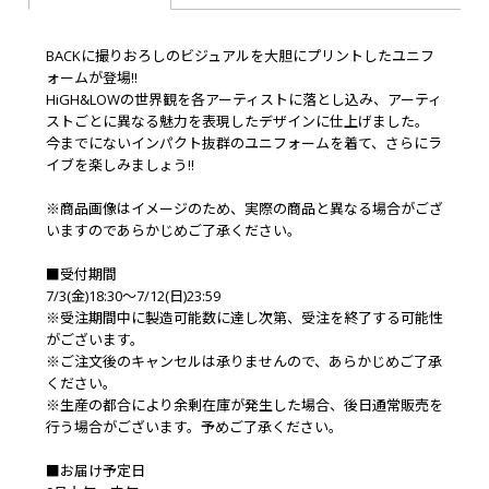
BACKに撮りおろしのビジュアルを大胆にプリントしたユニフ
ォームが登場!!
HiGH&LOWの世界観を各アーティストに落とし込み、アーティ
ストごとに異なる魅力を表現したデザインに仕上げました。
今までにないインパクト抜群のユニフォームを着て、さらにラ
イブを楽しみましょう!!
※商品画像はイメージのため、実際の商品と異なる場合がござ
いますのであらかじめご了承ください。
■受付期間
7/3(金)18:30～7/12(日)23:59
※受注期間中に製造可能数に達し次第、受注を終了する可能性
がございます。
※ご注文後のキャンセルは承りませんので、あらかじめご了承
ください。
※生産の都合により余剰在庫が発生した場合、後日通常販売を
行う場合がございます。予めご了承ください。
■お届け予定日