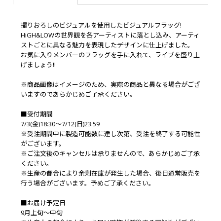
撮りおろしのビジュアルを使用したビジュアルフラッグ!
HiGH&LOWの世界観を各アーティストに落とし込み、アーティ
ストごとに異なる魅力を表現したデザインに仕上げました。
お気に入りメンバーのフラッグを手に入れて、ライブを盛り上
げましょう!!
※商品画像はイメージのため、実際の商品と異なる場合がござ
いますのであらかじめご了承ください。
■受付期間
7/3(金)18:30～7/12(日)23:59
※受注期間中に製造可能数に達し次第、受注を終了する可能性
がございます。
※ご注文後のキャンセルは承りませんので、あらかじめご了承
ください。
※生産の都合により余剰在庫が発生した場合、後日通常販売を
行う場合がございます。予めご了承ください。
■お届け予定日
9月上旬～中旬