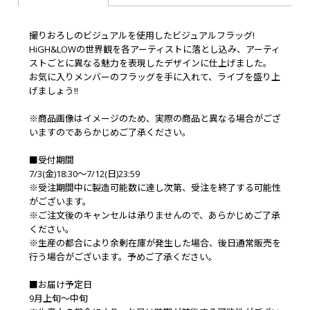
撮りおろしのビジュアルを使用したビジュアルフラッグ!
HiGH&LOWの世界観を各アーティストに落とし込み、アーティ
ストごとに異なる魅力を表現したデザインに仕上げました。
お気に入りメンバーのフラッグを手に入れて、ライブを盛り上
げましょう!!
※商品画像はイメージのため、実際の商品と異なる場合がござ
いますのであらかじめご了承ください。
■受付期間
7/3(金)18:30～7/12(日)23:59
※受注期間中に製造可能数に達し次第、受注を終了する可能性
がございます。
※ご注文後のキャンセルは承りませんので、あらかじめご了承
ください。
※生産の都合により余剰在庫が発生した場合、後日通常販売を
行う場合がございます。予めご了承ください。
■お届け予定日
9月上旬～中旬