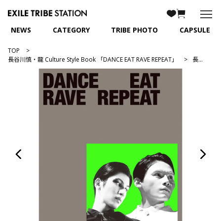
NEWS
CATEGORY
TRIBE PHOTO
CAPSULE
TOP
長谷川慎・龍 Culture Style Book 「DANCE EAT RAVE REPEAT」
長谷川慎･龍 Culture Style Book ｢DANCE EAT RAVE REPEAT｣/通常版