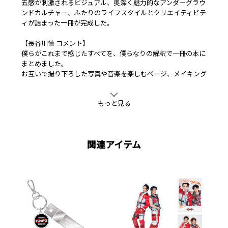
五感が刺激されるビジュアル、奥深く魅力的なアンダーグラウ
ンドカルチャー、ふたりのライフスタイルとクリエイティビテ
ィが詰まった一冊が完成した。
【長谷川慎 コメント】
僕らがこれまで感じたすべてを、僕らなりの解釈で一冊の本に
まとめました。
お互いで撮り下ろした写真や音楽を楽しむページ、メイキング
映像も観ることができる仕様になっています。
この一冊から僕らのアイデンティティを感じ取っていただきた
もっと見る
いです。
期待していてください！
【龍 コメント】
関連アイテム
僕たちが今まで感じてきたカルチャー、カッコいいと思うもの
を『DANCE EAT RAVE REPEAT』に込めました！
手にとっていただける人の心に何かアツイものが届くよう、何
度も何度も会議をして細かいところまで詰めていきました。
ぜひ発売まで楽しみにお待ちいただけたらと思います！
■発売日
2026年8月28日予定