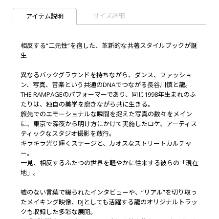
サイズ詳細
アイテム説明
相反する“二元性”を宿した、革新的な共著スタイルブックが誕
生
異なるバックグラウンドを持ちながら、ダンス、ファッショ
ン、写真、音楽という共通のDNAでつながる長谷川慎と龍。
THE RAMPAGEのパフォーマーであり、同じ1998年生まれのふ
たりは、独自の美学を磨きながら共に生きる。
旅先でのエモーショナルな瞬間を捉えた写真の数々をメイン
に、東京で深夜から明け方にかけて実施したロケ、アーティス
ティックなスタジオ撮影を敢行。
キラキラ光り輝くステージと、カオスなストリートカルチャ
ー。
一見、相反するふたつの世界を軽やかに往来する彼らの「現在
地」。
嘘のない言葉で綴られたインタビューや、“リアル”を切り取っ
たメイキング映像、DJとしても活躍する龍のオリジナルトラッ
クも収録した多彩な展開。