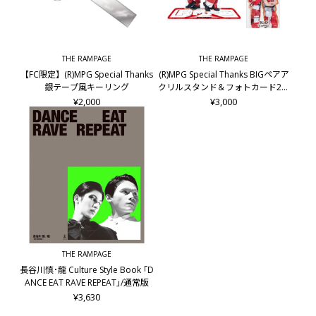
■お届け予定日
発売日前後
■EXILE TRIBE STATION購入特典
THE RAMPAGE
THE RAMPAGE
オリジナルステッカーA
【FC限定】(R)MPG Special Thanks
(R)MPG Special Thanks BIGペアア
※特別限定版特典(オリジナルステッカーB)とは別の特典にな
銀テープ風キーリング
クリルスタンド＆フォトカード2枚
ります。
セット/龍&後藤拓磨
¥2,000
¥3,000
※THE RAMPAGE OFFICIAL FAN CLUB限定 抽選付き予約特典と
は別の特典になります。
※特典は数に限りがございます。無くなり次第終了となります
のでご了承ください。
※特典は予告なく変更になる場合があります。
■仕様
A4変型判／並製／208ページ予定
※仕様は予告なく変更になる場合があります。
■出版社
THE RAMPAGE
幻冬舎
長谷川慎･龍 Culture Style Book ｢D
ANCE EAT RAVE REPEAT｣/通常版
¥3,630