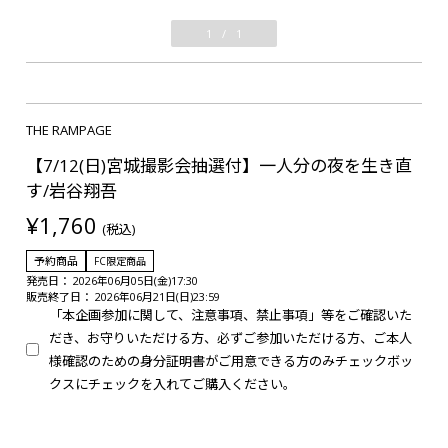
1
/
1
THE RAMPAGE
【7/12(日)宮城撮影会抽選付】一人分の夜を生き直
す/岩谷翔吾
¥1,760
(税込)
予約商品
FC限定商品
発売日： 2026年06月05日(金)17:30
販売終了日： 2026年06月21日(日)23:59
「本企画参加に関して、注意事項、禁止事項」等をご確認いた
だき、お守りいただける方、必ずご参加いただける方、ご本人
様確認のための身分証明書がご用意できる方のみチェックボッ
クスにチェックを入れてご購入ください。