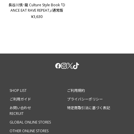
四六版／上製／160ページ予定
長谷川慎･龍 Culture Style Book ｢D
※仕様は予告なく変更になる場合があります。
ANCE EAT RAVE REPEAT｣/通常版
¥3,630
■出版社
幻冬舎
【THE RAMPAGE OFFICIAL FAN CLUB会員限定】
岩谷翔吾に会える『THE RAMPAGE LIVE TOUR 2026 "
(R)MPG"』連動企画
「一人分の夜を生き直す/岩谷翔吾」をご予約いただいた方の
中から抽選で、『THE RAMPAGE LIVE TOUR 2026 "(R)MPG"』
終演後の「2ショット撮影会」へご招待！
【対象商品】
SHOP LIST
ご利用規約
■THE RAMPAGE OFFICIAL FAN CLUB会員限定 2ショット撮影
ご利用ガイド
プライバシーポリシー
会抽選付(最大5名)
お問い合わせ
特定商取引法に基づく表記
【ご予約受付期間】
RECRUIT
■6月公演(福井公演)：2026/6/5(金)17:30 ～ 6/11(木)23:59
GLOBAL ONLINE STORES
■7月公演(静岡・宮城・広島公演)：2026/6/5(金)17:30 ～
6/21(日)23:59
OTHER ONLINE STORES