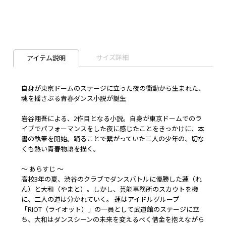
サイズ詳細
アイテム説明
自身が東京ドームのステージに立った夜の衝動から生まれた、
魂を揺さぶる青春ダンス小説が誕生
岩谷翔吾による、2作目となる小説。自身が東京ドームでのラ
イブでパフォーマンスをした夜に感じたことをきっかけに、本
書の執筆を開始。踊ることで繋がっていた二人の少年の、切な
くも熱い青春物語を描く。
～ あらすじ ～
高校3年の夏、渋谷のクラブでダンスバトルに優勝した蓮（れ
ん）と大和（やまと）。しかし、芸能事務所のスカウトを機
に、二人の道は分かれていく――。 蓮はアイドルグループ
「RIOT（ライオット）」の一員として武道館のステージに立
ち、大和はダンスシーンの未来を変えるべく借金を抱えながら