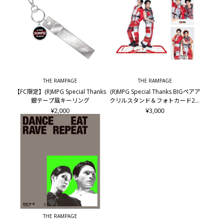
■発売日
2026年11月5日予定
■お届け予定日
発売日前後
■THE RAMPAGE OFFICIAL FAN CLUB限定 抽選付き予約特典
THE RAMPAGE
THE RAMPAGE
オリジナルステッカー1枚(ランダム3種)
【FC限定】(R)MPG Special Thanks
(R)MPG Special Thanks BIGペアア
※EXILE TRIBE STATION限定特典とは別の特典になります。
銀テープ風キーリング
クリルスタンド＆フォトカード2枚
※特典は数に限りがございます。無くなり次第終了となります
セット/龍&後藤拓磨
¥2,000
¥3,000
のでご了承ください。
※特典は予告なく変更になる場合があります。
※絵柄はお選びいただけません。
※複数ご購入いただいた場合、絵柄が重複しても交換はできま
せん。
■同梱可能商品
・一人分の夜を生き直す/岩谷翔吾
・【撮影会抽選付】一人分の夜を生き直す/岩谷翔吾
■仕様
THE RAMPAGE