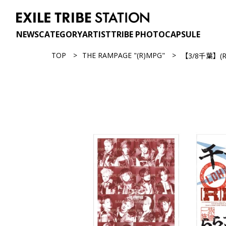
NEWS
CATEGORY
ARTIST
TRIBE PHOTO
CAPSULE
TOP
THE RAMPAGE "(R)MPG"
【3/8千葉】(