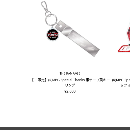
THE RAMPAGE
【FC限定】(R)MPG Special Thanks 銀テープ風キー
(R)MPG S
リング
＆フォ
¥2,000