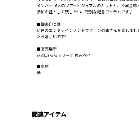
メンバー16人のツアービジュアルのカットと、公演会場
参加の証として残したい、特別な記念アイテムです♪
■御楽印とは
私達のエンタテインメントでファンの皆さんを楽しませ
たら嬉しいです!
■販売場所
3/8(日) ららアリーナ 東京ベイ
■素材
紙
関連アイテム