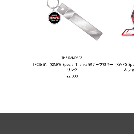
THE RAMPAGE
【FC限定】(R)MPG Special Thanks 銀テープ風キー
(R)MPG S
リング
＆フォ
¥2,000