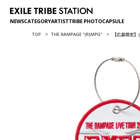
NEWS
CATEGORY
ARTIST
TRIBE PHOTO
CAPSULE
TOP
THE RAMPAGE "(R)MPG"
【広島限定】(