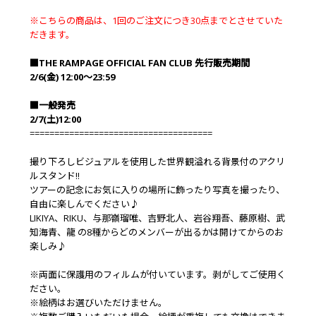
※こちらの商品は、1回のご注文につき30点までとさせていた
だきます。
■THE RAMPAGE OFFICIAL FAN CLUB 先行販売期間
2/6(金) 12:00～23:59
■一般発売
2/7(土)12:00
=====================================
撮り下ろしビジュアルを使用した世界観溢れる背景付のアクリ
ルスタンド!!
ツアーの記念にお気に入りの場所に飾ったり写真を撮ったり、
自由に楽しんでください♪
LIKIYA、RIKU、与那嶺瑠唯、吉野北人、岩谷翔吾、藤原樹、武
知海青、龍 の8種からどのメンバーが出るかは開けてからのお
楽しみ♪
※両面に保護用のフィルムが付いています。剥がしてご使用く
ださい。
※絵柄はお選びいただけません。