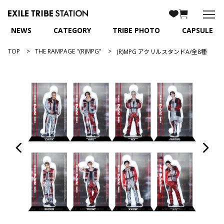
NEWS
CATEGORY
TRIBE PHOTO
CAPSULE
TOP
THE RAMPAGE "(R)MPG"
(R)MPG アクリルスタンドA/全8種